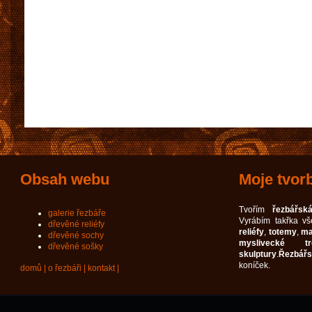
Obsah webu
Moje tvor
Tvořím
řezbářská
galerie řezbáře
Vyrábím takřka v
dřevěné reliéfy
reliéfy
,
totemy
,
ma
dřevěné sochy
myslivecké tro
dřevěné sošky
skulptury
.
Řezbářs
koníček.
domů
|
o řezbáři
|
kontakt
|