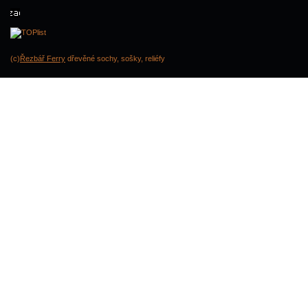
(c)
Řezbář Ferry
dřevěné sochy, sošky, reliéfy