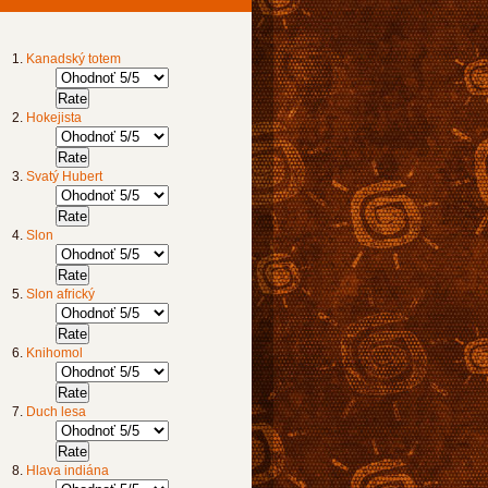
Kanadský totem
Hokejista
Svatý Hubert
Slon
Slon africký
Knihomol
Duch lesa
Hlava indiána