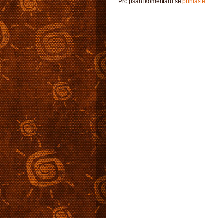
Pro psaní komentářů se
přihlaste
.