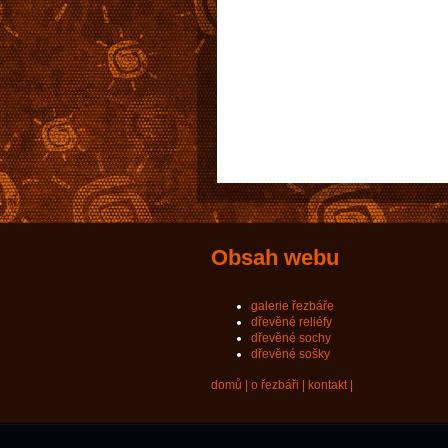
Obsah webu
galerie řezbáře
dřevěné reliéfy
dřevěné sochy
dřevěné sošky
domů
|
o řezbáři
|
kontakt
|