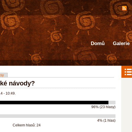
Přejít k hlavnímu obsahu
Domů
Galerie
áložka)
asy
řské návody?
4 - 10:49.
96% (23 hlasy)
4% (1 hlas)
Celkem hlasů: 24