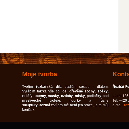
Moje tvorba
Konta
Tvořím
řezbářská díla
tradiční cestou - dlátem.
Řezbář F
Vyrábím takřka vše co jde:
dřevěné sochy
,
sošky
,
reliéfy
,
totemy
,
masky
,
ozdoby
,
misky
,
podložky pod
Lhota 125
myslivecké trofeje
,
figurky
a různé
Tel: +420
skulptury
.
Řezbářství
pro mě není jen práce, je to můj
e-mail:
re
koníček.