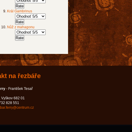
Král Gambrinus
Nůž z mahagonu
kt na řezbáře
erry
- František Tesař
, Vyškov 682 01
 732 828 551
zbar.ferry@centrum.cz