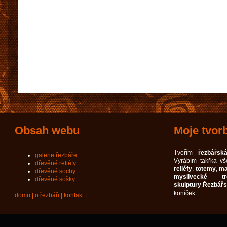
Obsah webu
Moje tvor
Tvořím
řezbářská
galerie řezbáře
Vyrábím takřka v
dřevěné reliéfy
reliéfy
,
totemy
,
ma
dřevěné sochy
myslivecké tro
dřevěné sošky
skulptury
.
Řezbářs
koníček.
domů
|
o řezbáři
|
kontakt
|