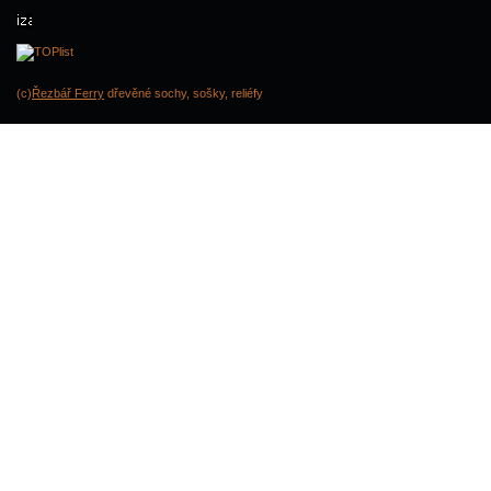
(c)
Řezbář Ferry
dřevěné sochy, sošky, reliéfy