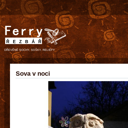
ŘEZBÁŘ
DŘEVĚNÉ SOCHY, SOŠKY, RELIÉFY
Sova v noci