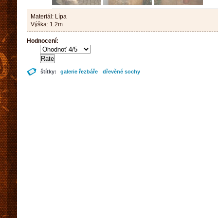
Materiál: Lípa
Výška: 1.2m
Hodnocení:
štítky:
galerie řezbáře
dřevěné sochy