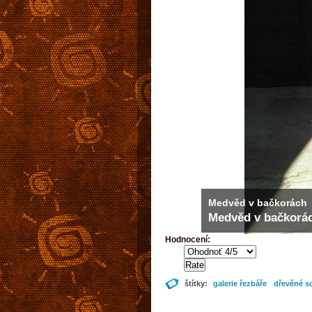
Medvěd v bačkorách
Medvěd v bačkorá
Hodnocení:
štítky:
galerie řezbáře
dřevěné s