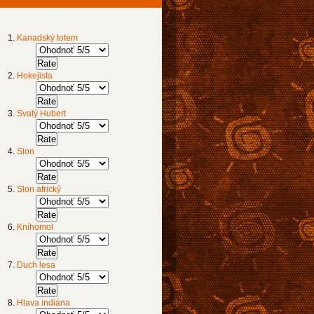
Kanadský totem
Hokejista
Svatý Hubert
Slon
Slon africký
Knihomol
Duch lesa
Hlava indiána