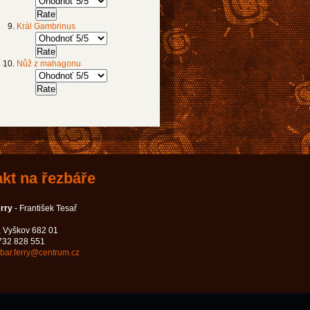
Král Gambrinus
Nůž z mahagonu
kt na řezbáře
erry
- František Tesař
, Vyškov 682 01
 732 828 551
zbar.ferry@centrum.cz