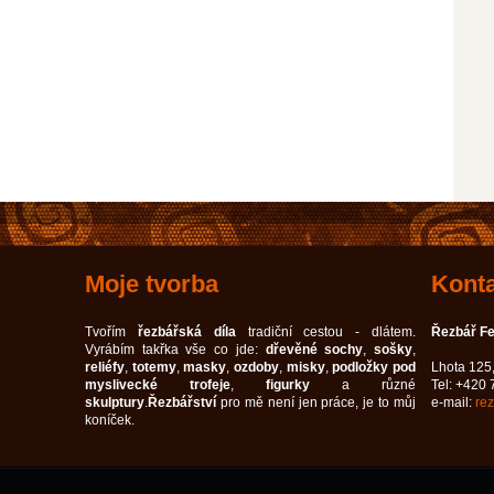
Moje tvorba
Konta
Tvořím
řezbářská díla
tradiční cestou - dlátem.
Řezbář F
Vyrábím takřka vše co jde:
dřevěné sochy
,
sošky
,
reliéfy
,
totemy
,
masky
,
ozdoby
,
misky
,
podložky pod
Lhota 125
myslivecké trofeje
,
figurky
a různé
Tel: +420
skulptury
.
Řezbářství
pro mě není jen práce, je to můj
e-mail:
re
koníček.