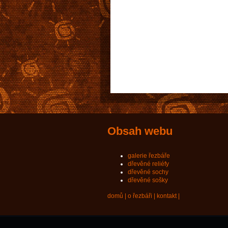
Obsah webu
galerie řezbáře
dřevěné reliéfy
dřevěné sochy
dřevěné sošky
domů
|
o řezbáři
|
kontakt
|