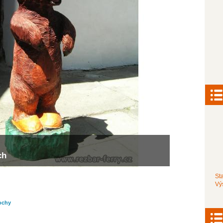
ch
St
Vý
ochy