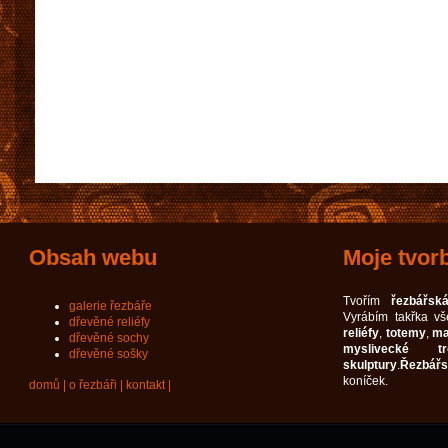
Obsah webu
Moje tvor
Tvořím
řezbářská
galerie řezbáře
Vyrábím takřka v
dřevěné reliéfy
reliéfy
,
totemy
,
ma
dřevěné sochy
myslivecké tro
dřevěné sošky
skulptury
.
Řezbářs
koníček.
domů
|
o řezbáři
|
kontakt
|