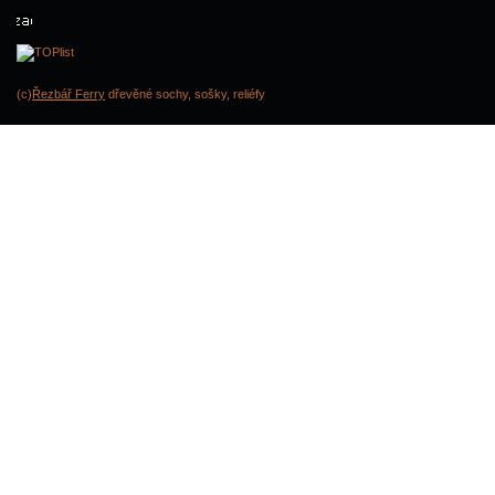
(c)
Řezbář Ferry
dřevěné sochy, sošky, reliéfy