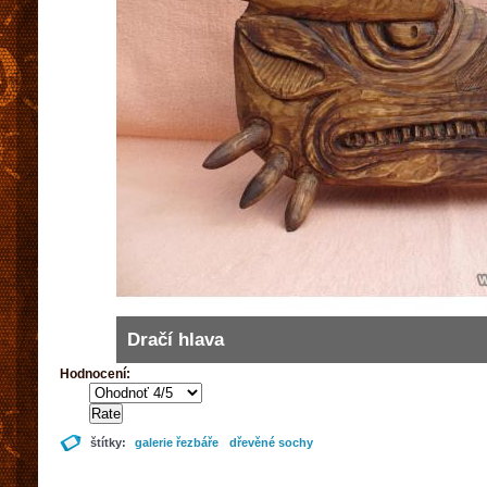
Dračí hlava
Hodnocení:
štítky:
galerie řezbáře
dřevěné sochy