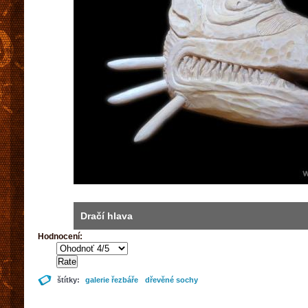
Dračí hlava
Hodnocení:
štítky:
galerie řezbáře
dřevěné sochy