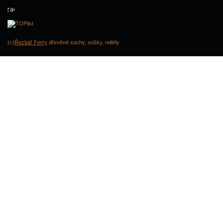
(c)
Řezbář Ferry
dřevěné sochy, sošky, reliéfy