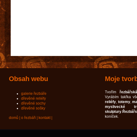
Obsah webu
Moje tvor
Tvořím
řezbářská
galerie řezbáře
Vyrábím takřka v
dřevěné reliéfy
reliéfy
,
totemy
,
ma
dřevěné sochy
myslivecké tro
dřevěné sošky
skulptury
.
Řezbářs
koníček.
domů
|
o řezbáři
|
kontakt
|